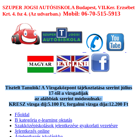
SZUPER JOGSI AUTÓSISKOLA
Budapest, VII.Ker. Erzsébet
Mobil: 06-70-515-5913
Krt. 4. fsz 4. (Az udvarban.)
Tisztelt Tanulók! A Vizsgaközpont tájékoztatása szerint július
17-től a vizsgadíjak
az alábbiak szerint módosulnak:
KRESZ vizsga díj:5.100 Ft, forgalmi vizsga díja:12.200 Ft
Főoldal
B kategória e-learning oktatás
Szakközépiskolások jelentkezése gyakorlati vezetésre
Jelentkezés online
Átjelentkezés iskolánkba