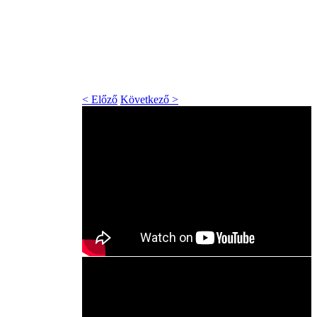
< Előző
Következő >