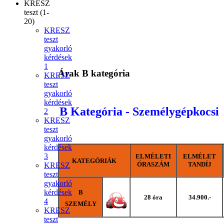
KRESZ
teszt (1-
20)
KRESZ
teszt
gyakorló
kérdések
1
Árak B kategória
KRESZ
teszt
gyakorló
kérdések
B Kategória - Személygépkocsi
2
KRESZ
teszt
gyakorló
kérdések
3
ELMÉLETI
ELMÉLET
KATEGÓRIÁK
ÓRASZÁM
TANDÍJ
KRESZ
teszt
gyakorló
kérdések
B
28 óra
34.900.-
4
SZEMÉLY
KRESZ
teszt