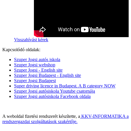
Visszahívást kérek
Kapcsolódó oldalak:
Szuper Jogsi autós iskola
Szuper Jogsi webshop
Szuper Jogsi - English site
Szuper Jogsi Budapest - English site
Szuper Jogsi Budapest
Super driving licence in Budapest. A B category NOW
Szuper Jogsi autósiskola Youtube csatornája
Szuper Jogsi autósiskola Facebook oldala
A weboldal fizetési rendszerét készítette, a
KKV-INFORMATIKA a
rendszergazdai szolgáltatások szakértője.