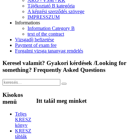
ÁKÓ - VSM - KK
Tájékoztató B kategória
A képzési szerződés szövege
IMPRESSZUM
Informations
Information Category B
text of the contract
Vizsgadíj befizetése
Payment of exam fee
Forgalmi vizsga tananyag rendelés
Keresel
valamit? Gyakori kérdések /Looking for
something? Frequently Asked Questions
Kisokos
Itt
talál meg minket
menü
Teljes
KRESZ
könyv
KRESZ
táblák