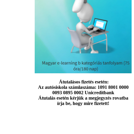
Átutalásos fizetés esetén:
Az autósiskola számlaszáma: 1091 8001 0000
0093 0895 0002 Unicreditbank
Átutalás esetén kérjük a megjegyzés rovatba
írja be, hogy mire fizetett!