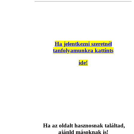
Ha jelentkezni szeretnél
tanfolyamunkra kattints
ide!
Ha az oldalt hasznosnak találtad,
ajánld másoknak is!