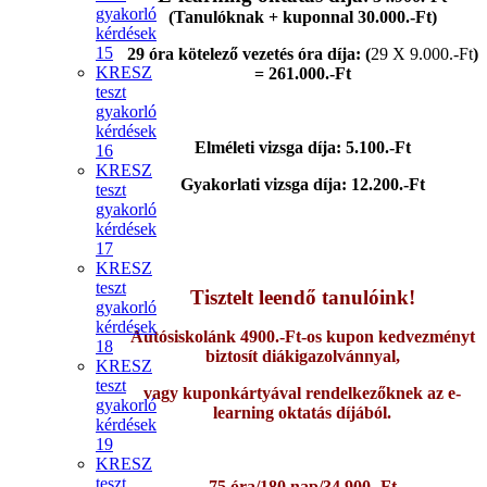
gyakorló
(Tanulóknak + kuponnal
30.000
.-Ft)
kérdések
15
29 óra kötelező vezetés óra díja: (
29
X 9.000.-Ft
)
KRESZ
= 261.000.-Ft
teszt
gyakorló
kérdések
Elméleti vizsga díja: 5.100.-Ft
16
KRESZ
Gyakorlati vizsga díja: 12.200.-Ft
teszt
gyakorló
kérdések
17
KRESZ
teszt
Tisztelt leendő tanulóink!
gyakorló
kérdések
Autósiskolánk 4900.-Ft-os kupon kedvezményt
18
biztosít diákigazolvánnyal,
KRESZ
teszt
vagy kuponkártyával rendelkezőknek az e-
gyakorló
learning oktatás díjából.
kérdések
19
KRESZ
teszt
75 óra/180 nap/34.900.-Ft