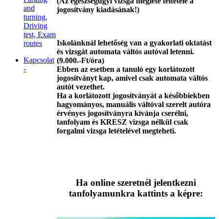
(Az egészségügyi vizsga megléte feltétele a
and
jogosítvány kiadásának!)
turning,
Driving
test, Exam
Iskolánknál lehetőség van a gyakorlati oktatást
routes
és vizsgát automata váltós autóval letenni.
Kapcsolat
(9.000.-Ft/óra)
-
Ebben az esetben a tanuló egy korlátozott
jogosítványt kap, amivel csak automata váltós
autót vezethet.
Ha a korlátozott jogosítványát a későbbiekben
hagyományos, manuális váltóval szerelt autóra
érvényes jogosítványra kívánja cserélni,
tanfolyam és KRESZ vizsga nélkül csak
forgalmi vizsga letételével megteheti.
Ha online
szeretnél
jelentkezni
tanfolyamunkra kattints a képre: