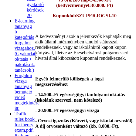
gyakorló
(kedvezménnyel:30.000.-Ft)
kérdések
20
Kuponkód:SZUPERJOGSI-10
E-learning
tananyag
b
A kedvezményt azok a jelentkezők kaphatják meg
kategóriás
akik állami intézményben tanulói státusszal
forgalmi
rendelkeznek, vagy az iskolánktól kapott kupon
vizsgahoz.
kártyával, illetve az Erzsébetvárosi polgármesteri
(Gyakorlati
hivatal által kibocsátott kuponnal rendelkeznek.
oktatás +
pakolások,
tanácsok.)
Forgalmi
Egyéb felmerülő költségek a jogsi
vizsga
megszerzéséhez:
tananyag
bemutató
- 14.500.-Ft egészségügyi tanfolyami oktatás
videó
(iskolánk szervezi, nem kötelező)
megtekintése
itt:
-
20.900
.-Ft egészségügyi vizsga
Traffic
rules book
- Orvosi igazolás (Körzeti, vagy iskolai orvostól).
for theory
A díj orvosonként változó (kb. 8.000.-Ft).
exam.pdf,
Parking