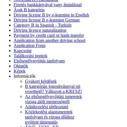
Fizetés bankkártyával vagy átutalással
Árak B kategória
Driving license B by e-learning in English
Driving license B e-learning German
Category B in Spanish - Turkish
Driving licence naturalization
Payment by credit card or bank transfer
Application from another driving school
Application Form
Kapcsolat
Találkozási pontok
Elsősegélynyújtás tanfolyam
Oktatók
Képek
Információk
Gyakori kérdések
B kategóriás jogosítvánnyal mi
vezethető? Változott a KRESZ!
Az elsősegélynyújtási ismeretek
vizsga alóli mentességről
Adatkezelési tájékoztató
Közlekedési alapismeretek
tanfolyam és vizsga díjához
nyújtott támogatás