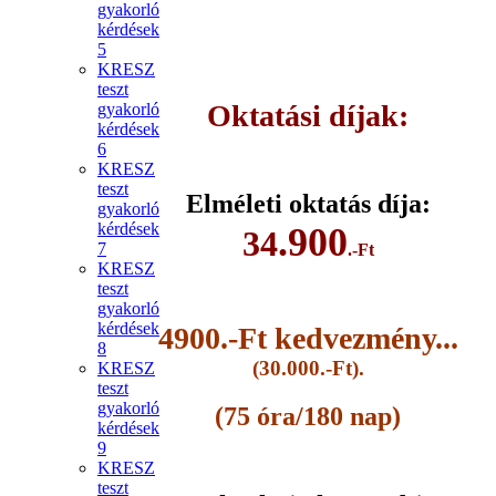
gyakorló
kérdések
5
KRESZ
teszt
Oktatási díjak:
gyakorló
kérdések
6
KRESZ
teszt
Elméleti oktatás díja:
gyakorló
kérdések
.900
34
7
.-Ft
KRESZ
teszt
gyakorló
kérdések
4900.-Ft kedvezmény...
8
(30.000.-Ft).
KRESZ
teszt
gyakorló
(75 óra/180 nap)
kérdések
9
KRESZ
teszt