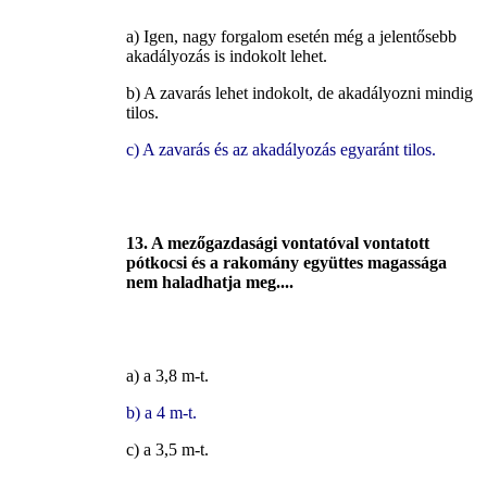
a) Igen, nagy forgalom esetén még a jelentősebb
akadályozás is indokolt lehet.
b) A zavarás lehet indokolt, de akadályozni mindig
tilos.
c) A zavarás és az akadályozás egyaránt tilos.
13. A mezőgazdasági vontatóval vontatott
pótkocsi és a rakomány együttes magassága
nem haladhatja meg....
a) a 3,8 m-t.
b) a 4 m-t.
c) a 3,5 m-t.