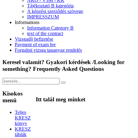
ÁKÓ - VSM - KK
Tájékoztató B kategória
A képzési szerződés szövege
IMPRESSZUM
Informations
Information Category B
text of the contract
Vizsgadíj befizetése
Payment of exam fee
Forgalmi vizsga tananyag rendelés
Keresel
valamit? Gyakori kérdések /Looking for
something? Frequently Asked Questions
Kisokos
Itt
talál meg minket
menü
Teljes
KRESZ
könyv
KRESZ
táblák