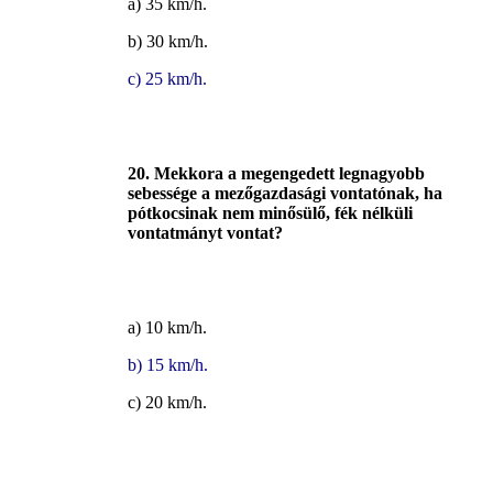
a) 35 km/h.
b) 30 km/h.
c) 25 km/h.
20. Mekkora a megengedett legnagyobb
sebessége a mezőgazdasági vontatónak, ha
pótkocsinak nem minősülő, fék nélküli
vontatmányt vontat?
a) 10 km/h.
b) 15 km/h.
c) 20 km/h.