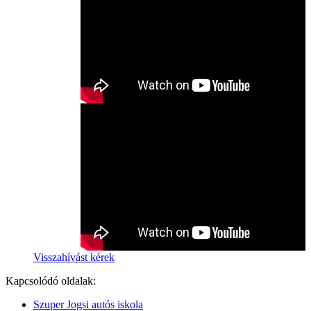
Visszahívást kérek
Kapcsolódó oldalak:
Szuper Jogsi autós iskola