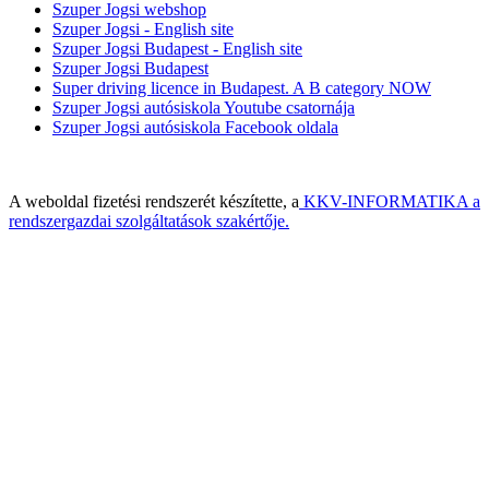
Szuper Jogsi webshop
Szuper Jogsi - English site
Szuper Jogsi Budapest - English site
Szuper Jogsi Budapest
Super driving licence in Budapest. A B category NOW
Szuper Jogsi autósiskola Youtube csatornája
Szuper Jogsi autósiskola Facebook oldala
A weboldal fizetési rendszerét készítette, a
KKV-INFORMATIKA a
rendszergazdai szolgáltatások szakértője.
Built with HTML5 and CSS3 - Copyright © 2014