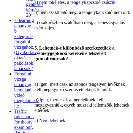
a) nem tökéletes, a tengelykapcsoló csúszik.
gyakorló
kérdések
b) nem szakítható meg, a tengelykapcsoló nem old.
20
E-learning
c) csak részben szakítható meg, a sebességváltás
tananyag
ezért zajos.
b
kategóriás
forgalmi
vizsgahoz.
5. Lehetnek-e különböző szerkezetűek a
(Gyakorlati
személygépkocsi kerekeire felszerelt
oktatás +
gumiabroncsok?
pakolások,
tanácsok.)
Forgalmi
vizsga
a) Igen, mert csak az azonos tengelyen levőknek
tananyag
kell megegyező szerkezetűeknek lenniük.
bemutató
videó
b) Igen, mert csak a méreteiknek kell
megtekintése
megegyezniük, egyéb műszaki jellemzőik lehetnek
itt:
eltérőek.
Traffic
rules book
c) Nem lehetnek.
for theory
exam.pdf,
Parking