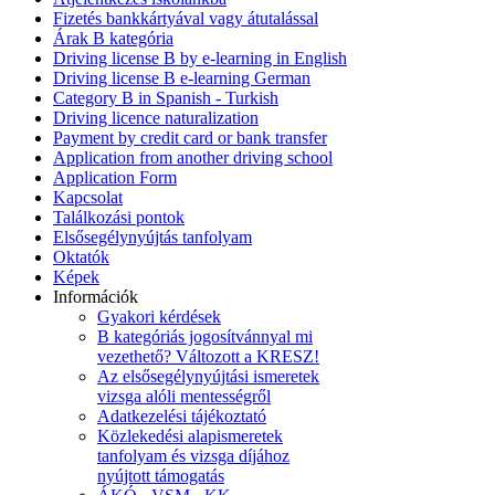
Fizetés bankkártyával vagy átutalással
Árak B kategória
Driving license B by e-learning in English
Driving license B e-learning German
Category B in Spanish - Turkish
Driving licence naturalization
Payment by credit card or bank transfer
Application from another driving school
Application Form
Kapcsolat
Találkozási pontok
Elsősegélynyújtás tanfolyam
Oktatók
Képek
Információk
Gyakori kérdések
B kategóriás jogosítvánnyal mi
vezethető? Változott a KRESZ!
Az elsősegélynyújtási ismeretek
vizsga alóli mentességről
Adatkezelési tájékoztató
Közlekedési alapismeretek
tanfolyam és vizsga díjához
nyújtott támogatás