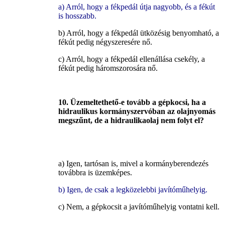
a) Arról, hogy a fékpedál útja nagyobb, és a fékút
is hosszabb.
b) Arról, hogy a fékpedál ütközésig benyomható, a
fékút pedig négyszeresére nő.
c) Arról, hogy a fékpedál ellenállása csekély, a
fékút pedig háromszorosára nő.
10. Üzemeltethető-e tovább a gépkocsi, ha a
hidraulikus
kormányszervóban az olajnyomás
megszűnt, de a hidraulikaolaj nem folyt el?
a) Igen, tartósan is, mivel a kormányberendezés
továbbra is üzemképes.
b) Igen, de csak a legközelebbi javítóműhelyig.
c) Nem, a gépkocsit a javítóműhelyig vontatni kell.