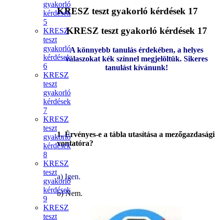
gyakorló
KRESZ teszt gyakorló kérdések 17
kérdések
5
KRESZ teszt gyakorló kérdések 17
KRESZ
teszt
gyakorló
A könnyebb tanulás érdekében, a helyes
kérdések
válaszokat kék színnel megjelöltük. Sikeres
6
tanulást kívánunk!
KRESZ
teszt
gyakorló
kérdések
7
KRESZ
teszt
1. Érvényes-e a tábla utasítása a mezőgazdasági
gyakorló
vontatóra?
kérdések
8
KRESZ
teszt
a) Igen.
gyakorló
kérdések
b) Nem.
9
KRESZ
teszt