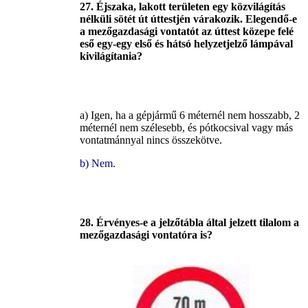
27. Éjszaka, lakott területen egy közvilágítás
nélküli sötét út úttestjén várakozik. Elegendő-e
a mezőgazdasági vontatót az úttest közepe felé
eső egy-egy első és hátsó helyzetjelző lámpával
kivilágítania?
a) Igen, ha a gépjármű 6 méternél nem hosszabb, 2
méternél nem szélesebb, és pótkocsival vagy más
vontatmánnyal nincs összekötve.
b) Nem.
28. Érvényes-e a jelzőtábla által jelzett tilalom a
mezőgazdasági vontatóra is?