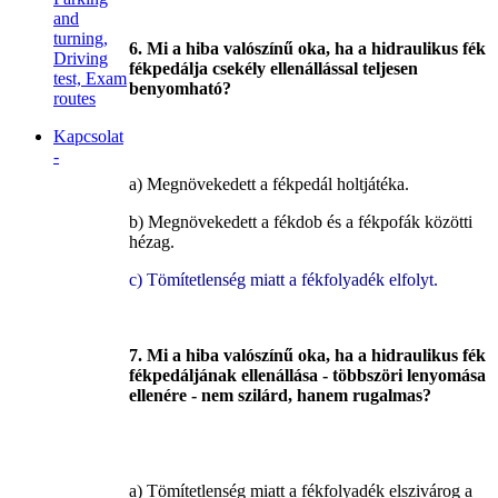
and
turning,
6. Mi a hiba valószínű oka, ha a hidraulikus fék
Driving
fékpedálja csekély ellenállással teljesen
test, Exam
benyomható?
routes
Kapcsolat
-
a) Megnövekedett a fékpedál holtjátéka.
b) Megnövekedett a fékdob és a fékpofák közötti
hézag.
c) Tömítetlenség miatt a fékfolyadék elfolyt.
7. Mi a hiba valószínű oka, ha a hidraulikus fék
fékpedáljának ellenállása - többszöri lenyomása
ellenére - nem szilárd, hanem rugalmas?
a) Tömítetlenség miatt a fékfolyadék elszivárog a