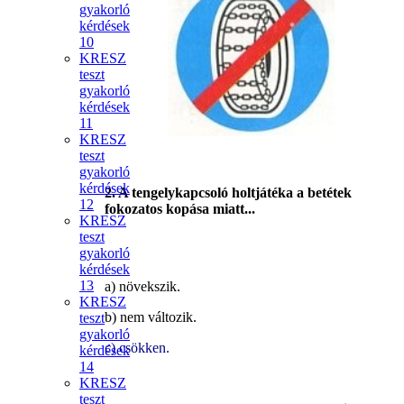
gyakorló
kérdések
10
KRESZ
teszt
gyakorló
kérdések
11
KRESZ
teszt
gyakorló
kérdések
2. A tengelykapcsoló holtjátéka a betétek
12
fokozatos kopása miatt...
KRESZ
teszt
gyakorló
kérdések
13
a) növekszik.
KRESZ
b) nem változik.
teszt
gyakorló
c) csökken.
kérdések
14
KRESZ
teszt