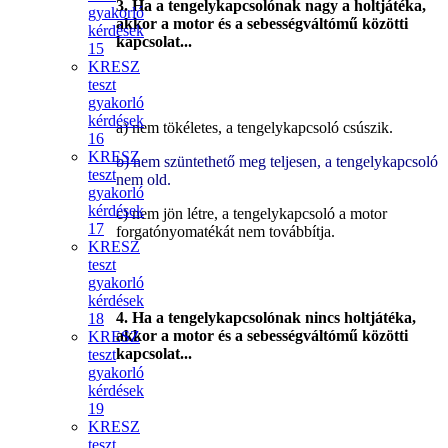
3. Ha a tengelykapcsolónak nagy a holtjátéka,
gyakorló
akkor a motor és a sebességváltómű közötti
kérdések
kapcsolat...
15
KRESZ
teszt
gyakorló
kérdések
a) nem tökéletes, a tengelykapcsoló csúszik.
16
KRESZ
b) nem szüntethető meg teljesen, a tengelykapcsoló
teszt
nem old.
gyakorló
kérdések
c) nem jön létre, a tengelykapcsoló a motor
17
forgatónyomatékát nem továbbítja.
KRESZ
teszt
gyakorló
kérdések
4. Ha a tengelykapcsolónak nincs holtjátéka,
18
akkor a motor és a sebességváltómű közötti
KRESZ
kapcsolat...
teszt
gyakorló
kérdések
19
KRESZ
teszt