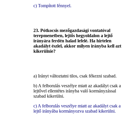
c) Tompított fénnyel.
23. Pótkocsis mezőgazdasági vontatóval
terepmenetben, lejtős hegyoldalon a lejtő
irányára ferdén halad lefelé. Ha hirtelen
akadályt észlel, akkor milyen irányba kell azt
kikerülnie?
a) Irányt változtatni tilos, csak fékezni szabad.
b) A felborulás veszélye miatt az akadályt csak a
lejtővel ellentétes irányba való kormányzással
szabad kikerülni.
c) A felborulás veszélye miatt az akadályt csak a
lejtő irányába kormányozva szabad kikerülni.