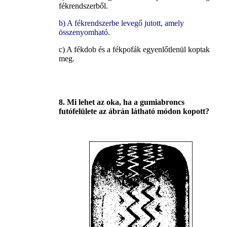
fékrendszerből.
b) A fékrendszerbe levegő jutott, amely
összenyomható.
c) A fékdob és a fékpofák egyenlőtlenül koptak
meg.
8. Mi lehet az oka, ha a gumiabroncs
futófelülete az ábrán látható módon kopott?