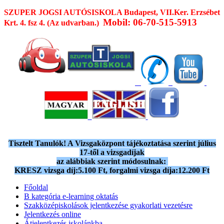
SZUPER JOGSI AUTÓSISKOLA
Budapest, VII.Ker. Erzsébet
Mobil: 06-70-515-5913
Krt. 4. fsz 4. (Az udvarban.)
Tisztelt Tanulók! A Vizsgaközpont tájékoztatása szerint július
17-től a vizsgadíjak
az alábbiak szerint módosulnak:
KRESZ vizsga díj:5.100 Ft, forgalmi vizsga díja:12.200 Ft
Főoldal
B kategória e-learning oktatás
Szakközépiskolások jelentkezése gyakorlati vezetésre
Jelentkezés online
Átjelentkezés iskolánkba