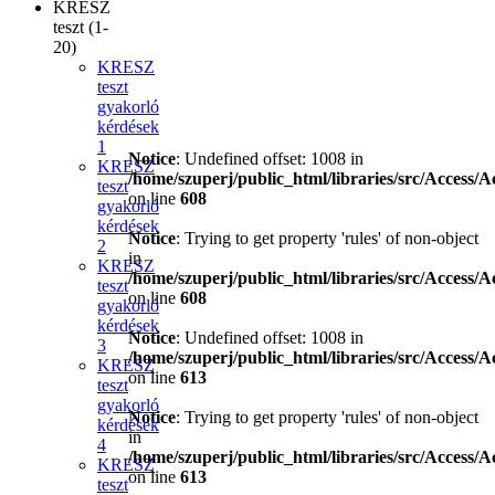
KRESZ
teszt (1-
20)
KRESZ
teszt
gyakorló
kérdések
1
Notice
: Undefined offset: 1008 in
KRESZ
/home/szuperj/public_html/libraries/src/Access/A
teszt
on line
608
gyakorló
kérdések
Notice
: Trying to get property 'rules' of non-object
2
in
KRESZ
/home/szuperj/public_html/libraries/src/Access/A
teszt
on line
608
gyakorló
kérdések
Notice
: Undefined offset: 1008 in
3
/home/szuperj/public_html/libraries/src/Access/A
KRESZ
on line
613
teszt
gyakorló
Notice
: Trying to get property 'rules' of non-object
kérdések
in
4
/home/szuperj/public_html/libraries/src/Access/A
KRESZ
on line
613
teszt