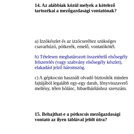
14. Az alábbiak közül melyek a kötelező
tartozékai a mezőgazdasági vontatónak?
a) Izzókészlet és az izzócseréhez szükséges
csavarhúzó, pótkerék, emelő, vontatókötél.
b) Tételesen meghatározott összetételű elsősegély
felszerelés (vagy szabvány elsősegély készlet),
elakadást jelző háromszög.
c) A gépkocsin használt olvadó biztosítók minden
fajtájából legalább egy-egy darab, fényvisszaverő
mellény, télen hólánc, hibaelhárításhoz szerszám.
15. Behajthat-e a pótkocsis mezőgazdasági
vontató az ilyen táblával jelölt útra?